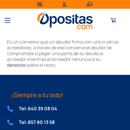
Es un convenio que un deudor firma con uno o varios
acreedores; a través de ese convenio el deudor se
compromete a pagar una parte de su deuda al
acreedor mientras el acreedor renuncia a su
derecho
sobre el resto
¡Siempre a tu lado!
Tel: 640 39 08 04
Tel: 857 80 13 58