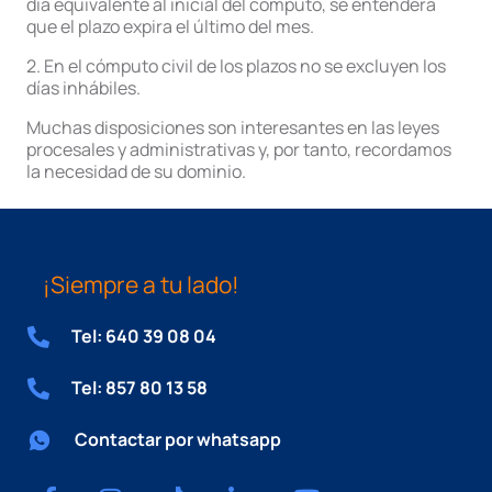
día equivalente al inicial del cómputo, se entenderá
que el plazo expira el último del mes.
2. En el cómputo civil de los plazos no se excluyen los
días inhábiles.
Muchas disposiciones son interesantes en las leyes
procesales y administrativas y, por tanto, recordamos
la necesidad de su dominio.
¡Siempre a tu lado!
Tel: 640 39 08 04
Tel: 857 80 13 58
Contactar por whatsapp