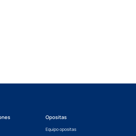
ones
Opositas
Equipo opositas