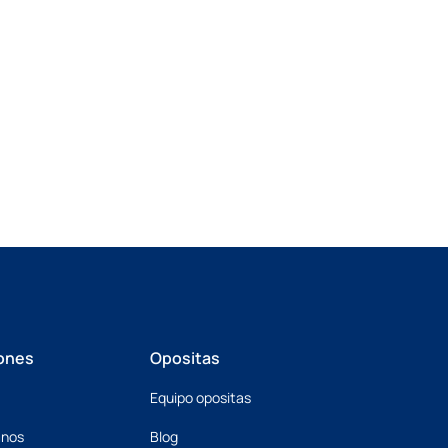
ones
Opositas
Equipo opositas
mnos
Blog