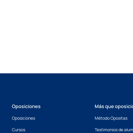
Oposiciones
Más que oposici
Oposiciones
Método Opositas
Cursos
Testimonios de alu