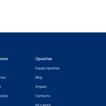
ones
Opositas
Equipo opositas
mnos
Blog
o
Empleo
sitas
Contacto
Mi cuenta