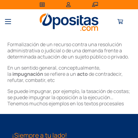
Formalización de un recurso contra una resolución
administrativa o judicial o de una demanda frente a
determinada actuación de un sujeto público o privado.
En un sentido general, conceptualmente,
la
impugnación
se refiere a un
acto
de contradecir,
refutar, combatir, etc
Se puede impugnar, por ejemplo, la tasación de costas;
se puede impugnar la oposición a la ejecución…
Tenemos muchos ejemplos en los textos procesales
¡Siempre a tu lado!