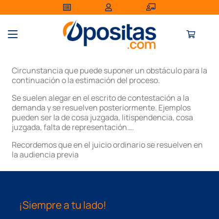
Circunstancia que puede suponer un obstáculo para la
continuación o la estimación del proceso.
Se suelen alegar en el escrito de contestación a la
demanda y se resuelven posteriormente. Ejemplos
pueden ser la de cosa juzgada, litispendencia, cosa
juzgada, falta de representación….
Recordemos que en el juicio ordinario se resuelven en
la audiencia previa
¡Siempre a tu lado!