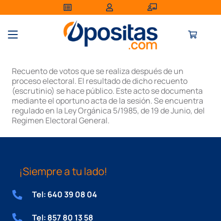
Recuento de votos que se realiza después de un
proceso electoral. El resultado de dicho recuento
(escrutinio) se hace público. Este acto se documenta
mediante el oportuno acta de la sesión. Se encuentra
regulado en la Ley Orgánica 5/1985, de 19 de Junio, del
Regimen Electoral General.
¡Siempre a tu lado!
Tel: 640 39 08 04
Tel: 857 80 13 58