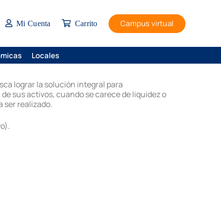
Campus virtual
Mi Cuenta
Carrito
ómicas
Locales
ca lograr la solución integral para
 de sus activos, cuando se carece de liquidez o
 ser realizado.
o).