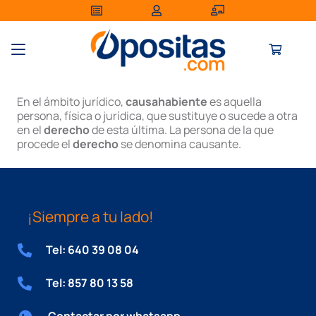
En el ámbito jurídico,
causahabiente
es aquella
persona, física o jurídica, que sustituye o sucede a otra
en el
derecho
de esta última. La persona de la que
procede el
derecho
se denomina causante.
¡Siempre a tu lado!
Tel: 640 39 08 04
Tel: 857 80 13 58