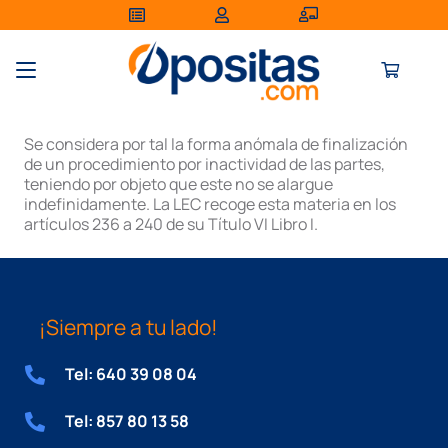
Se considera por tal la forma anómala de finalización
de un procedimiento por inactividad de las partes,
teniendo por objeto que este no se alargue
indefinidamente. La LEC recoge esta materia en los
artículos 236 a 240 de su Título VI Libro I.
¡Siempre a tu lado!
Tel: 640 39 08 04
Tel: 857 80 13 58