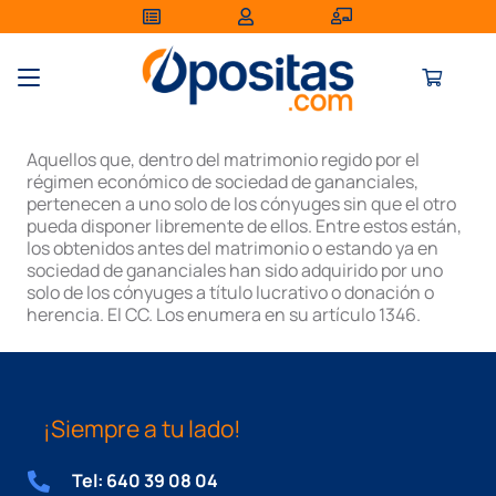
Aquellos que, dentro del matrimonio regido por el
régimen económico de sociedad de gananciales,
pertenecen a uno solo de los cónyuges sin que el otro
pueda disponer libremente de ellos. Entre estos están,
los obtenidos antes del matrimonio o estando ya en
sociedad de gananciales han sido adquirido por uno
solo de los cónyuges a título lucrativo o donación o
herencia. El CC. Los enumera en su artículo 1346.
¡Siempre a tu lado!
Tel: 640 39 08 04