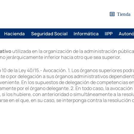
Tienda
Hacienda
Seguridad Social
Informática
IIPP
Auton
ativo
utilizada en la organización de la administración pública
o jerárquicamente inferior hacia otro que sea superior.
o 10 de la Ley 40/15.- Avocación. 1. Los órganos superiores pod
e o por delegación a sus órganos administrativos dependient
 conveniente. En los supuestos de delegación de competencias 
mente por el órgano delegante. 2. En todo caso, la avocación
, si los hubiere, con anterioridad o simultáneamente a la resol
e en el que, en su caso, se interponga contra la resolución 