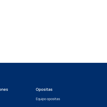
ones
Opositas
Equipo opositas