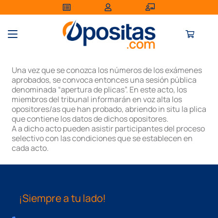
Una vez que se conozca los números de los exámenes
aprobados, se convoca entonces una sesión pública
denominada “apertura de plicas”. En este acto, los
miembros del tribunal informarán en voz alta los
opositores/as que han probado, abriendo in situ la plica
que contiene los datos de dichos opositores.
A a dicho acto pueden asistir participantes del proceso
selectivo con las condiciones que se establecen en
cada acto.
¡Siempre a tu lado!