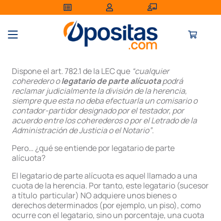
Dispone el art. 782.1 de la LEC que
“cualquier
coheredero o
legatario de parte alícuota
podrá
reclamar judicialmente la división de la herencia,
siempre que esta no deba efectuarla un comisario o
contador-partidor designado por el testador, por
acuerdo entre los coherederos o por el Letrado de la
Administración de Justicia o el Notario”
.
Pero… ¿qué se entiende por legatario de parte
alícuota?
El legatario de parte alícuota es aquel llamado a una
cuota de la herencia. Por tanto, este legatario (sucesor
a título particular) NO adquiere unos bienes o
derechos determinados (por ejemplo, un piso), como
ocurre con el legatario, sino un porcentaje, una cuota