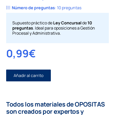
Número de preguntas
:
10 preguntas
Supuesto práctico de
Ley Concursal
de
10
preguntas
. Ideal para oposiciones a Gestión
Procesal y Administrativa.
0,99
€
Añadir al carrito
Supuesto
práctico
Concursal
número
04
Todos los materiales de OPOSITAS
cantidad
son creados por expertos y