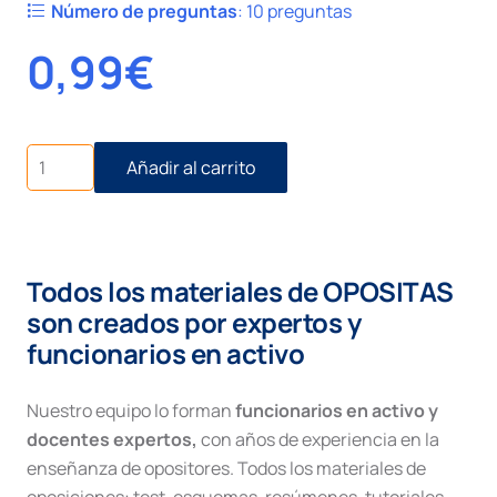
Número de preguntas
:
10 preguntas
0,99
€
Civil
Añadir al carrito
I
número
108.
Ejecución
hipotecaria
Todos los materiales de OPOSITAS
cantidad
son creados por expertos y
funcionarios en activo
Nuestro equipo lo forman
funcionarios en activo y
docentes expertos,
con años de experiencia en la
enseñanza de opositores. Todos los materiales de
oposiciones: test, esquemas, resúmenes, tutoriales,