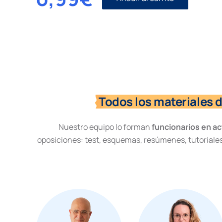
Revisión
de
sentencia
firme
contencioso-
administrativo
cantidad
Todos los materiales 
Nuestro equipo lo forman
funcionarios en ac
oposiciones: test, esquemas, resúmenes, tutoriales