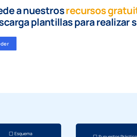
ede a nuestros
recursos gratui
scarga plantillas para realizar 
eder
Esquema
Supuestos Práctic