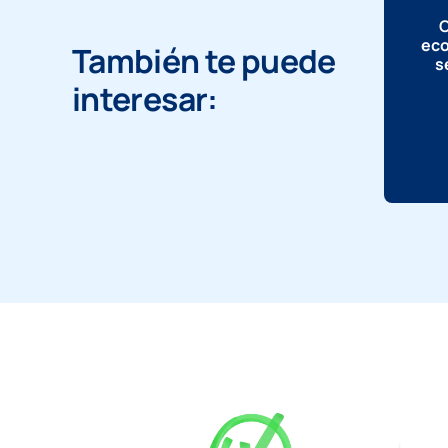
C
eco
También te puede
s
interesar: