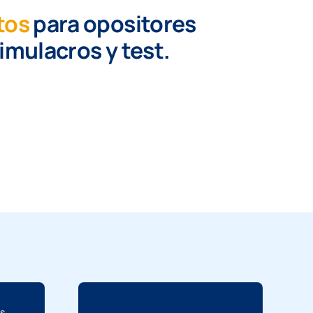
tos
para opositores
simulacros y test.
os