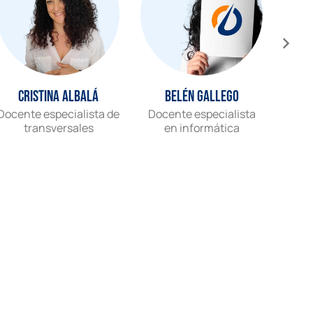
Cristina Albalá
Belén Gallego
Docente especialista de
Docente especialista
Gr
transversales
en informática