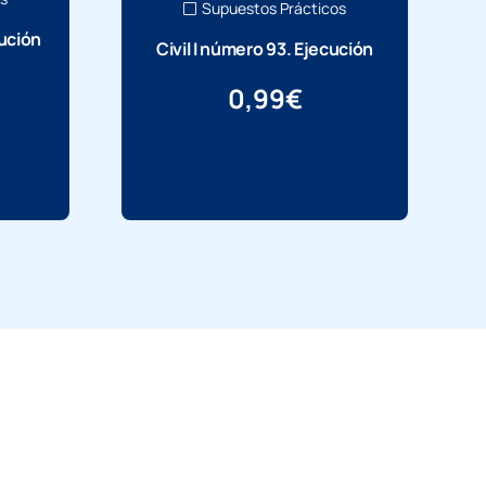
Supuestos Prácticos
cución
Civil I número 93. Ejecución
0,99
€
Más información