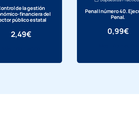
ontrol de la gestión
Penal I número 40. Eje
nómico-financiera del
Penal.
ector público estatal
0,99
€
2,49
€
Más información
Más información