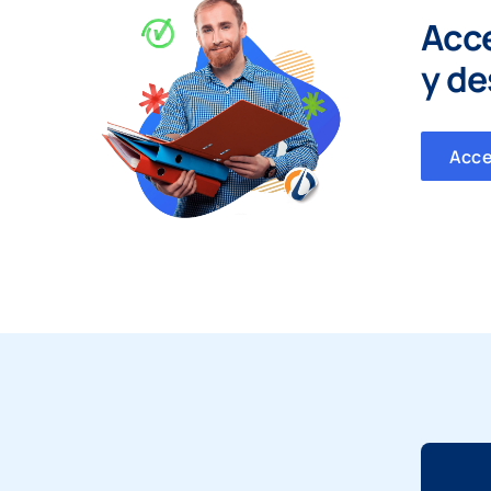
Acc
y
de
Acc