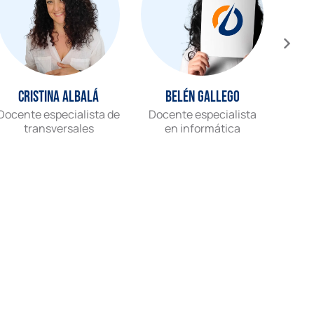
Cristina Albalá
Belén Gallego
Docente especialista de
Docente especialista
Gr
transversales
en informática