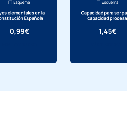
Esquema
Esquema
yes elementales en la
Capacidad para ser pa
nstitución Española
capacidad procesa
0,99
€
1,45
€
Más información
Más información