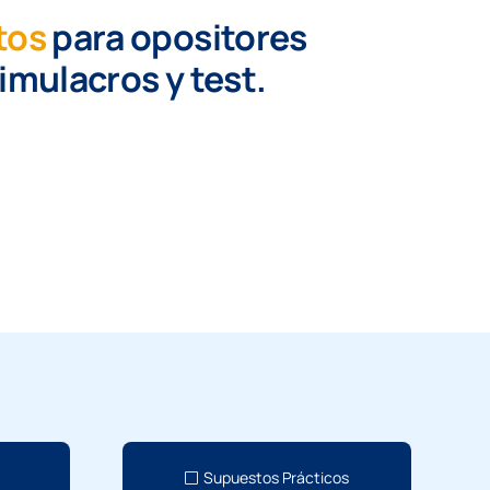
tos
para opositores
simulacros y test.
Supuestos Prácticos