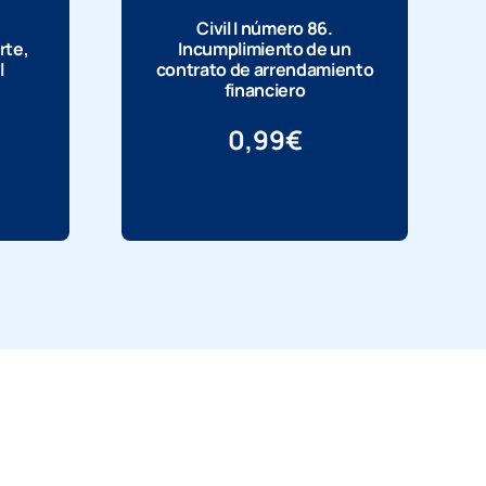
Civil I número 86.
rte,
Incumplimiento de un
l
contrato de arrendamiento
financiero
0,99
€
Más información