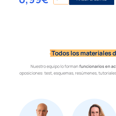
de
ejecución
provisonal
cantidad
Todos los materiales 
Nuestro equipo lo forman
funcionarios en ac
oposiciones: test, esquemas, resúmenes, tutoriales