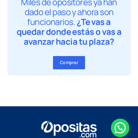
Miles de opositores ya han
dado el paso y ahora son
funcionarios.
¿Te vas a
quedar donde estás o vas a
avanzar hacia tu plaza?
Comprar