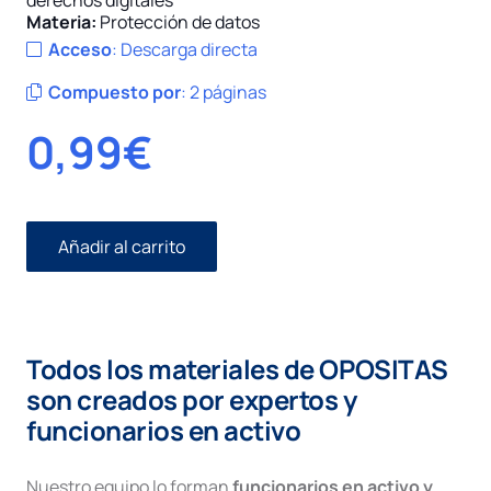
derechos digitales
Materia:
Protección de datos
Acceso
:
Descarga directa
Compuesto por
:
2 páginas
0,99
€
Añadir al carrito
Procedimientos
en
caso
de
posible
Todos los materiales de OPOSITAS
vulneración
de
son creados por expertos y
la
funcionarios en activo
normativa
de
protección
Nuestro equipo lo forman
funcionarios en activo y