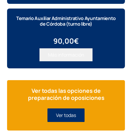
era:
es:
600,00€.
500,00€.
Temario Auxiliar Administrativo Ayuntamiento
de Córdoba (turno libre)
90,00
€
Más información
Ver todas las opciones de
preparación de oposiciones
Ver todas