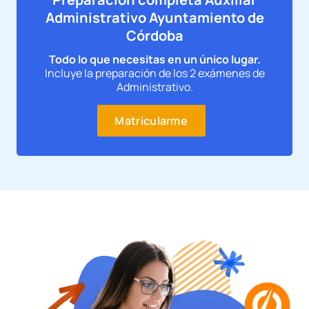
Administrativo Ayuntamiento de
Córdoba
Todo lo que necesitas en un único lugar.
Incluye la preparación de los 2 exámenes de
Administrativo.
Matricularme