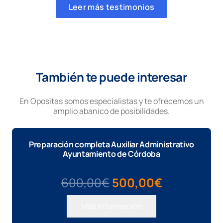
Leer más testimonios
También te puede interesar
En Opositas somos especialistas y te ofrecemos un
amplio abanico de posibilidades.
Preparación completa Auxiliar Administrativo
Ayuntamiento de Córdoba
El
El
600,00
€
500,00
€
precio
precio
Más información
original
actual