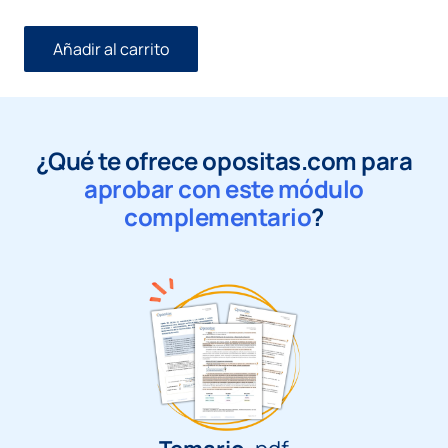
Añadir al carrito
Módulo
Auxiliar
Administrativo
Ayuntamiento
de
Córdoba
¿Qué te ofrece opositas.com para
cantidad
aprobar con este módulo
complementario
?