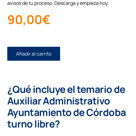
avisos de tu proceso. Descarga y empieza hoy
90,00
€
Añadir al carrito
Temario
Auxiliar
Administrativo
Ayuntamiento
de
¿Qué incluye el temario de
Córdoba
(turno
Auxiliar Administrativo
libre)
cantidad
Ayuntamiento de Córdoba
turno libre?