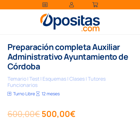
Preparación completa Auxiliar
Administrativo Ayuntamiento de
Córdoba
Temario | Test | Esquemas | Clases | Tutores
Funcionarios
Turno Libre
12 meses
El
El
600,00
€
500,00
€
precio
precio
original
actual