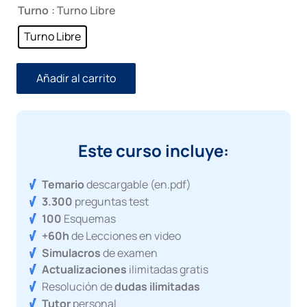
era:
es:
Turno
: Turno Libre
600,00€.
500,00€.
Turno Libre
Añadir al carrito
Este curso incluye:
Temario
descargable (en.pdf)
3.300
preguntas test
100
Esquemas
+60h
de Lecciones en video
Simulacros
de examen
Actualizaciones
ilimitadas gratis
Resolución de
dudas ilimitadas
Tutor
personal