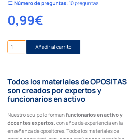
Número de preguntas
:
10 preguntas
0,99
€
Civil
Añadir al carrito
I
número
1.
Juicio
Verbal.
Todos los materiales de OPOSITAS
Desahucio.
cantidad
son creados por expertos y
funcionarios en activo
Nuestro equipo lo forman
funcionarios en activo y
docentes expertos,
con años de experiencia en la
enseñanza de opositores. Todos los materiales de
oposiciones: test, esquemas, resúmenes, tutoriales,