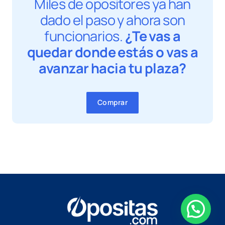
Miles de opositores ya han
dado el paso y ahora son
funcionarios.
¿Te vas a
quedar donde estás o vas a
avanzar hacia tu plaza?
Comprar