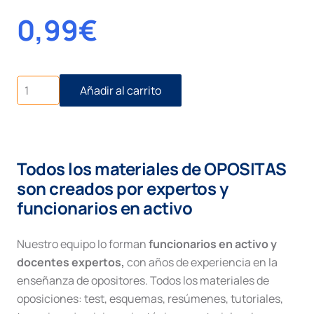
0,99
€
Estructura
Añadir al carrito
Ley
Reguladora
de
la
Jurisdicción
Todos los materiales de OPOSITAS
Social
cantidad
son creados por expertos y
funcionarios en activo
Nuestro equipo lo forman
funcionarios en activo y
docentes expertos,
con años de experiencia en la
enseñanza de opositores. Todos los materiales de
oposiciones: test, esquemas, resúmenes, tutoriales,