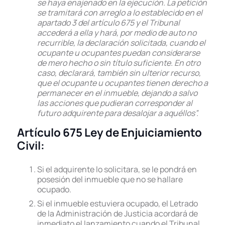
se haya enajenado en la ejecución. La petición
se tramitará con arreglo a lo establecido en el
apartado 3 del artículo 675 y el Tribunal
accederá a ella y hará, por medio de auto no
recurrible, la declaración solicitada, cuando el
ocupante u ocupantes puedan considerarse
de mero hecho o sin título suficiente. En otro
caso, declarará, también sin ulterior recurso,
que el ocupante u ocupantes tienen derecho a
permanecer en el inmueble, dejando a salvo
las acciones que pudieran corresponder al
futuro adquirente para desalojar a aquéllos”.
Artículo 675 Ley de Enjuiciamiento
Civil
:
Si el adquirente lo solicitara, se le pondrá en
posesión del inmueble que no se hallare
ocupado.
Si el inmueble estuviera ocupado, el Letrado
de la Administración de Justicia acordará de
inmediato el lanzamiento cuando el Tribunal