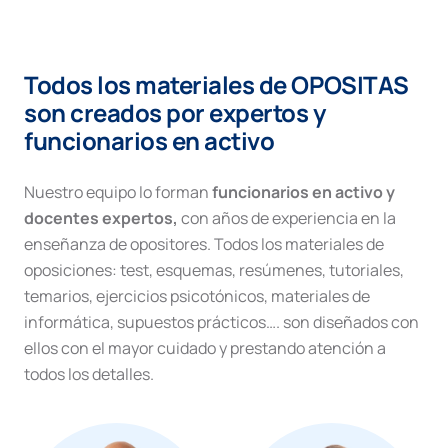
Derecho
Administrativo
nº36.
Responsabilidad
Todos los materiales de OPOSITAS
Patrimonial,
Procedimientos
son creados por expertos y
Administrativos
funcionarios en activo
y
Contratos
cantidad
Nuestro equipo lo forman
funcionarios en activo y
docentes expertos,
con años de experiencia en la
enseñanza de opositores. Todos los materiales de
oposiciones: test, esquemas, resúmenes, tutoriales,
temarios, ejercicios psicotónicos, materiales de
informática, supuestos prácticos…. son diseñados con
ellos con el mayor cuidado y prestando atención a
todos los detalles.