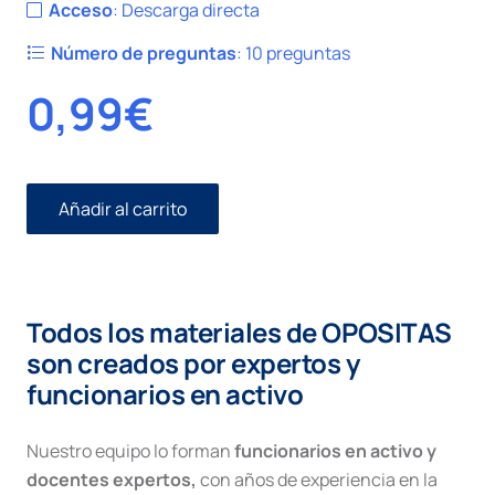
Acceso
:
Descarga directa
Número de preguntas
:
10 preguntas
0,99
€
Añadir al carrito
Civil
I
número
65.
Ejecución
Todos los materiales de OPOSITAS
Dineraria.
Embargos.
son creados por expertos y
cantidad
funcionarios en activo
Nuestro equipo lo forman
funcionarios en activo y
docentes expertos,
con años de experiencia en la