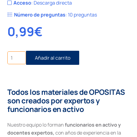
Acceso
:
Descarga directa
Número de preguntas
:
10 preguntas
0,99
€
Civil
Añadir al carrito
I
número
21.
Diligencias
preliminares
Todos los materiales de OPOSITAS
juicio
ordinario
son creados por expertos y
cantidad
funcionarios en activo
Nuestro equipo lo forman
funcionarios en activo y
docentes expertos,
con años de experiencia en la