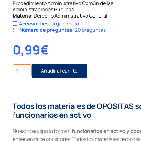
Procedimiento Administrativo Común de las
Administraciones Públicas
Materia:
Derecho Administrativo General
Acceso
:
Descarga directa
Número de preguntas
:
20 preguntas
0,99
€
Supuesto
Añadir al carrito
Práctico
Derecho
Administrativo
nº26.
Procedimiento
Todos los materiales de OPOSITAS s
Administrativo
cantidad
funcionarios en activo
Nuestro equipo lo forman
funcionarios en activo y do
enseñanza de opositores. Todos los materiales de oposi