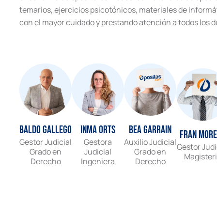
temarios, ejercicios psicotónicos, materiales de inform
con el mayor cuidado y prestando atención a todos los de
Baldo Gallego
Inma Orts
Bea Garrain
Fran Mor
Gestor Judicial
Gestora
Auxilio Judicial
Gestor Judi
Grado en
Judicial
Grado en
Magister
Derecho
Ingeniera
Derecho