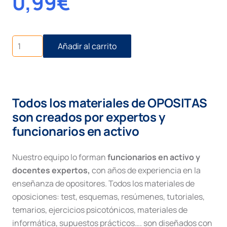
0,99
€
Recurso
Añadir al carrito
penal
de
revisión
cantidad
Todos los materiales de OPOSITAS
son creados por expertos y
funcionarios en activo
Nuestro equipo lo forman
funcionarios en activo y
docentes expertos,
con años de experiencia en la
enseñanza de opositores. Todos los materiales de
oposiciones: test, esquemas, resúmenes, tutoriales,
temarios, ejercicios psicotónicos, materiales de
informática, supuestos prácticos…. son diseñados con