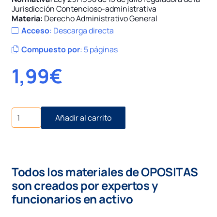
Jurisdicción Contencioso-administrativa
Materia:
Derecho Administrativo General
Acceso
:
Descarga directa
Compuesto por
:
5 páginas
1,99
€
Recurso
Añadir al carrito
contencioso-
administrativo:
competencia,
representación,
objeto,
Todos los materiales de OPOSITAS
plazos
cantidad
son creados por expertos y
funcionarios en activo