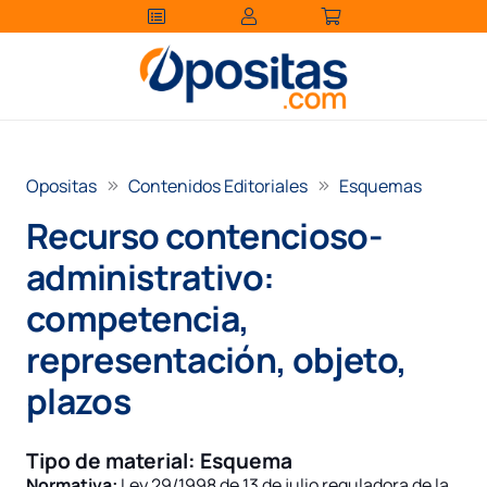
Opositas
Contenidos Editoriales
Esquemas
Recurso contencioso-
administrativo:
competencia,
representación, objeto,
plazos
Tipo de material:
Esquema
Normativa:
Ley 29/1998 de 13 de julio reguladora de la