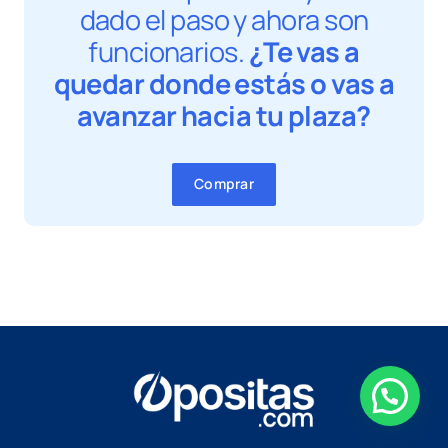
dado el paso y ahora son
funcionarios.
¿Te vas a
quedar donde estás o vas a
avanzar hacia tu plaza?
Comprar