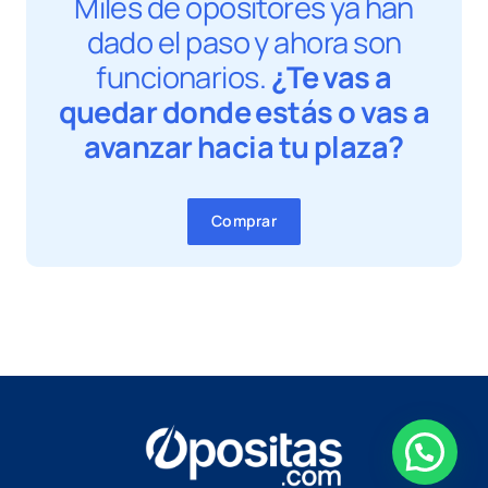
Miles de opositores ya han
dado el paso y ahora son
funcionarios.
¿Te vas a
quedar donde estás o vas a
avanzar hacia tu plaza?
Comprar