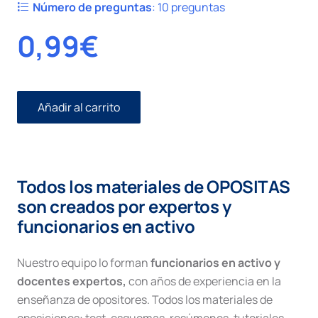
Número de preguntas
:
10 preguntas
0,99
€
Añadir al carrito
Civil
I
número
19.
Juicio
Todos los materiales de OPOSITAS
Verbal
cantidad
son creados por expertos y
funcionarios en activo
Nuestro equipo lo forman
funcionarios en activo y
docentes expertos,
con años de experiencia en la
enseñanza de opositores. Todos los materiales de
oposiciones: test, esquemas, resúmenes, tutoriales,