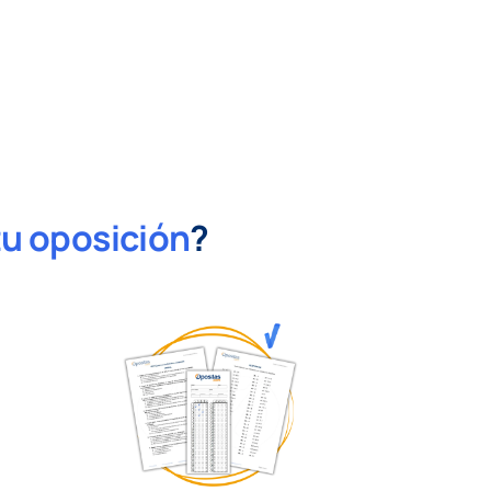
tu oposición
?