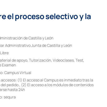
 el proceso selectivo y la
ministración de Castilla y León
iar Administrativo Junta de Castilla y León
Libre
aterial de apoyo
,
Tutorización
,
Videoclases
,
Test
,
de Examen
so:
Campus Virtual
 accesos:
(1) El acceso al Campus es inmediato tras la
del pedido.
,
(2) El acceso a los módulos de contenidos
rse hasta 24h
o:
sequra