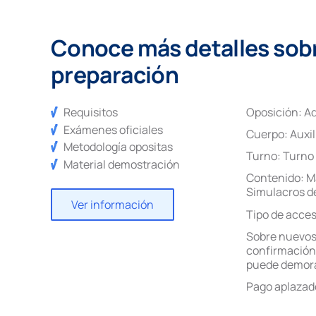
Conoce más detalles sobre
preparación
Requisitos
Oposición:
Ad
Exámenes oficiales
Cuerpo:
Auxil
Metodología opositas
Turno:
Turno 
Material demostración
Contenido:
M
Simulacros 
Ver información
Tipo de acce
Sobre nuevos
confirmación 
puede demora
Pago aplazad