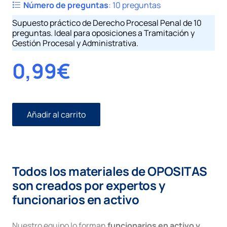
Número de preguntas
:
10 preguntas
Supuesto práctico de Derecho Procesal Penal de 10
preguntas. Ideal para oposiciones a Tramitación y
Gestión Procesal y Administrativa.
0,99
€
Añadir al carrito
Penal
I
número
15.
Delito
Todos los materiales de OPOSITAS
leve
cantidad
son creados por expertos y
funcionarios en activo
Nuestro equipo lo forman
funcionarios en activo y