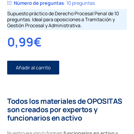
Número de preguntas
:
10 preguntas
Supuesto práctico de Derecho Procesal Penal de 10
preguntas. Ideal para oposiciones a Tramitación y
Gestión Procesal y Administrativa.
0,99
€
Añadir al carrito
Penal
I
número
13.
Recurso
Todos los materiales de OPOSITAS
de
Casación
son creados por expertos y
y
funcionarios en activo
Apelación
cantidad
Nuestro equipo lo forman
funcionarios en activo y