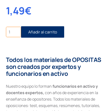
1,49
€
Los
Añadir al carrito
créditos
y
sus
modificaciones
cantidad
Todos los materiales de OPOSITAS
son creados por expertos y
funcionarios en activo
Nuestro equipo lo forman
funcionarios en activo y
docentes expertos,
con años de experiencia en la
enseñanza de opositores. Todos los materiales de
oposiciones: test, esquemas, resúmenes, tutoriales,