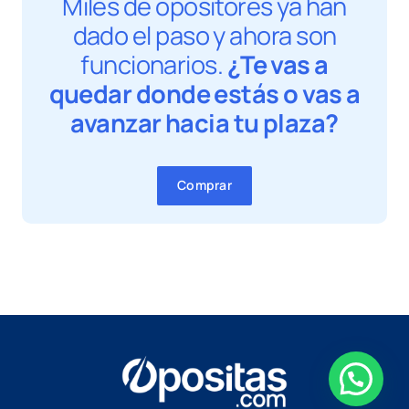
Miles de opositores ya han
dado el paso y ahora son
funcionarios.
¿Te vas a
quedar donde estás o vas a
avanzar hacia tu plaza?
Comprar