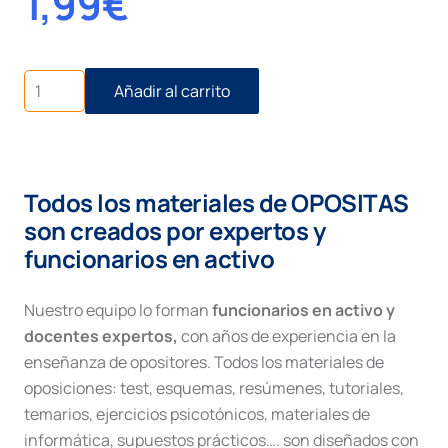
1,99
€
La
Añadir al carrito
nueva
oficina
judicial
cantidad
Todos los materiales de OPOSITAS
son creados por expertos y
funcionarios en activo
Nuestro equipo lo forman
funcionarios en activo y
docentes expertos,
con años de experiencia en la
enseñanza de opositores. Todos los materiales de
oposiciones: test, esquemas, resúmenes, tutoriales,
temarios, ejercicios psicotónicos, materiales de
informática, supuestos prácticos…. son diseñados con