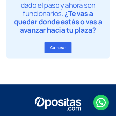
dado el paso y ahora son
funcionarios.
¿Te vas a
quedar donde estás o vas a
avanzar hacia tu plaza?
Comprar