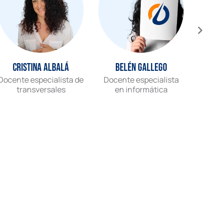
Cristina Albalá
Belén Gallego
Docente especialista de
Docente especialista
Gr
transversales
en informática