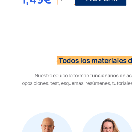
del
procedimiento
de
oficio
cantidad
Todos los materiales 
Nuestro equipo lo forman
funcionarios en ac
oposiciones: test, esquemas, resúmenes, tutoriales