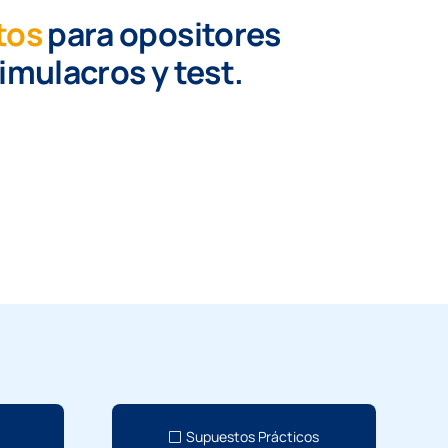
tos
para opositores
simulacros y test.
Supuestos Prácticos