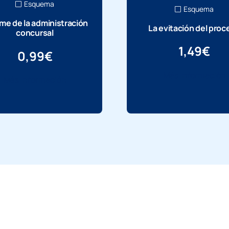
Esquema
Esquema
rme de la administración
La evitación del proc
concursal
1,49
€
0,99
€
Más información
Más información