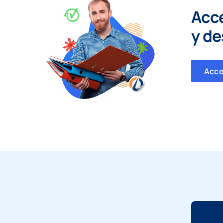
Acc
y
de
Acc