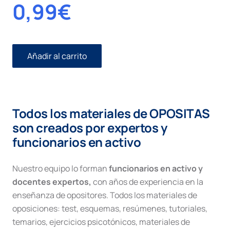
0,99
€
Añadir al carrito
Tutela
derechos
y
libertades
cantidad
Todos los materiales de OPOSITAS
son creados por expertos y
funcionarios en activo
Nuestro equipo lo forman
funcionarios en activo y
docentes expertos,
con años de experiencia en la
enseñanza de opositores. Todos los materiales de
oposiciones: test, esquemas, resúmenes, tutoriales,
temarios, ejercicios psicotónicos, materiales de