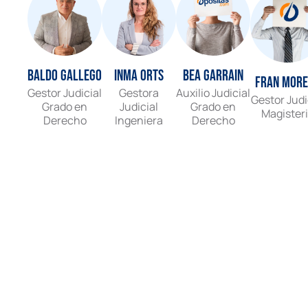
Baldo Gallego
Inma Orts
Bea Garrain
Fran Mor
Gestor Judicial
Gestora
Auxilio Judicial
Gestor Judi
Grado en
Judicial
Grado en
Magister
Derecho
Ingeniera
Derecho