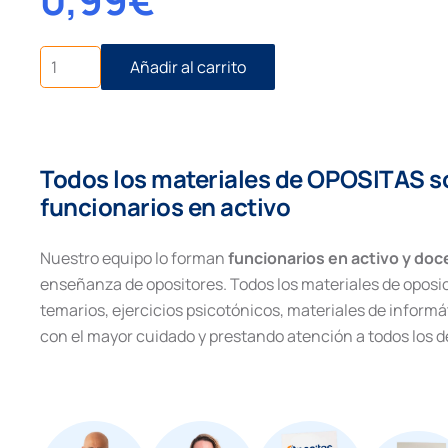
Entrada
Añadir al carrito
y
salida
de
la
Unión
Todos los materiales de OPOSITAS s
Europea
cantidad
funcionarios en activo
Nuestro equipo lo forman
funcionarios en activo y do
enseñanza de opositores. Todos los materiales de oposi
temarios, ejercicios psicotónicos, materiales de inform
con el mayor cuidado y prestando atención a todos los de