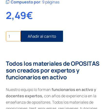
Compuesto por
:
9 páginas
2,49
€
Eficacia
Añadir al carrito
de
los
actos
administrativos
cantidad
Todos los materiales de OPOSITAS
son creados por expertos y
funcionarios en activo
Nuestro equipo lo forman
funcionarios en activo y
docentes expertos,
con años de experiencia en la
enseñanza de opositores. Todos los materiales de
oposiciones: test, esquemas, resúmenes, tutoriales,