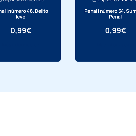
al I número 46. Delito
Penal I número 54. Sum
leve
Penal
0,99
€
0,99
€
Más información
Más información