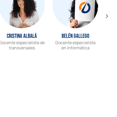
Cristina Albalá
Belén Gallego
Docente especialista de
Docente especialista
Gr
transversales
en informática