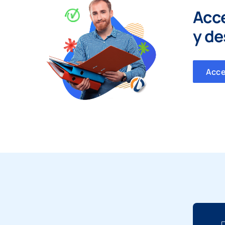
Acc
y
de
Acc