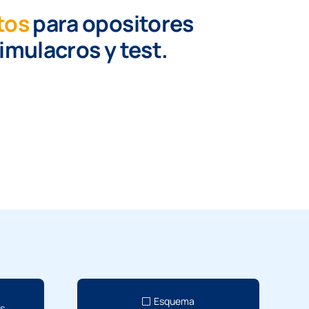
tos
para opositores
simulacros y test.
Esquema
os