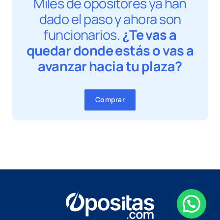
Miles de opositores ya han
dado el paso y ahora son
funcionarios.
¿Te vas a
quedar donde estás o vas a
avanzar hacia tu plaza?
Comprar