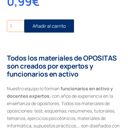
0,99
€
Recurso
Añadir al carrito
civil
de
queja
cantidad
Todos los materiales de OPOSITAS
son creados por expertos y
funcionarios en activo
Nuestro equipo lo forman
funcionarios en activo y
docentes expertos,
con años de experiencia en la
enseñanza de opositores. Todos los materiales de
oposiciones: test, esquemas, resúmenes, tutoriales,
temarios, ejercicios psicotónicos, materiales de
informática, supuestos prácticos…. son diseñados con