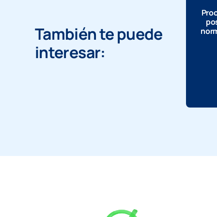
Proc
pos
También te puede
norm
interesar: