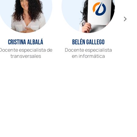
Cristina Albalá
Belén Gallego
Docente especialista de
Docente especialista
Gr
transversales
en informática