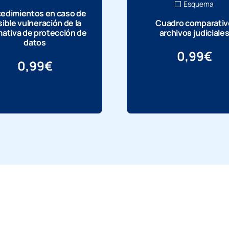
Esquema
edimientos en caso de
ible vulneración de la
Cuadro comparativ
ativa de protección de
archivos judiciale
datos
0,99
€
0,99
€
Más información
Más información