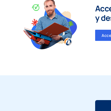
Acc
y
de
Acc