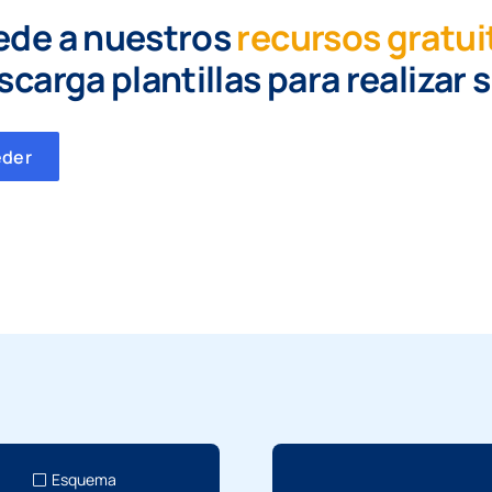
ede a nuestros
recursos gratui
scarga plantillas para realizar 
eder
Esquema