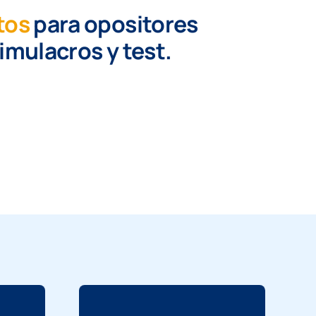
tos
para opositores
simulacros y test.