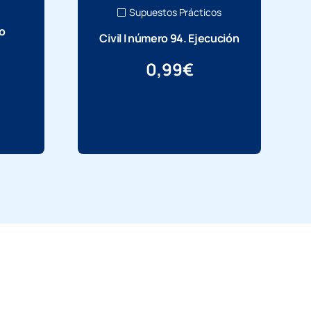
Supuestos Prácticos
o
Civil I número 94. Ejecución
s
0,99
€
Más información